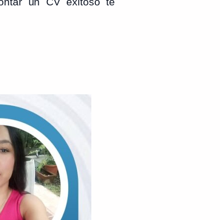
contar un CV exitoso te
S